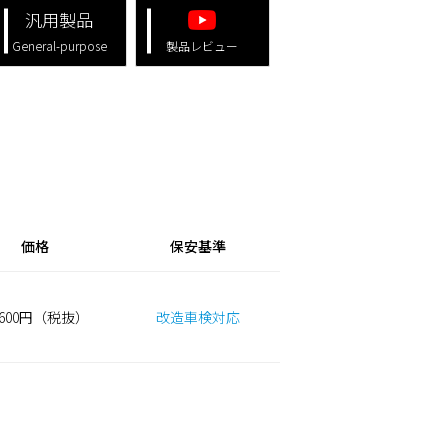
汎用製品
General-purpose
製品レビュー
価格
保安基準
,600円（税抜）
改造車検対応