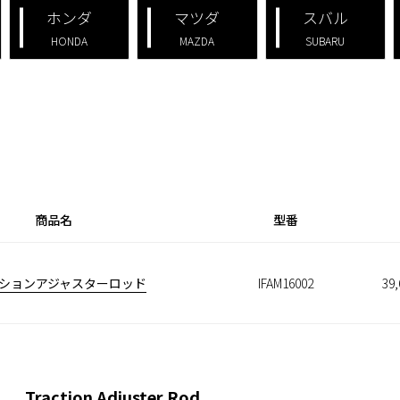
ホンダ
マツダ
スバル
HONDA
MAZDA
SUBARU
商品名
型番
ションアジャスターロッド
IFAM16002
39
tion Adjuster Rod