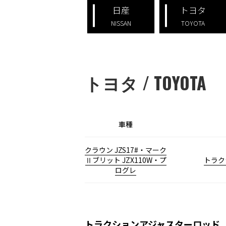
日産
トヨタ
NISSAN
TOYOTA
トヨタ / TOYOTA
車種
クラウン JZS17#・マーク
Ⅱブリット JZX110W・プ
トラク
ログレ
トラクションアジャスターロッド Trac