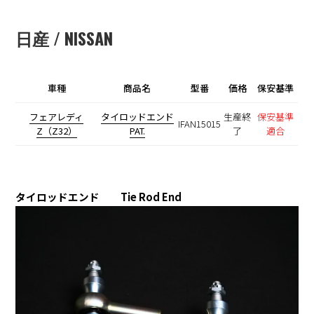
日産 / NISSAN
車種
商品名
型番
価格
保安基準
フェアレディ
タイロッドエンド
生産終
保安基準
IFAN15015
Z（Z32）
PAT.
了
適合
タイロッドエンド Tie Rod End