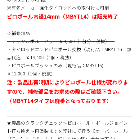
※有名メーカー強化タイロッドへの取付けも可能
ピロボール内径14mm（MBYT14）は販売終了
☆補修部品
・ナックルボルトセット ￥9,600（1台分・税抜）
・タイロッドエンドピロボール交換（現行品：MBYT15) 部
品代込 ￥14,400（1個・税抜）
・ピロボールブッシュのみ（現行品：MBYT15)
￥12,000（1個・税抜）
注：製品出荷時期によりピロボール仕様が変わりま
すので、補修部品をお求めの際はご確認下さい。
（MBYT14タイプは廃番となっております）
★製品のクラックチェック～ピロボール・ボールジョイン
ト打ち換え～再塗装までを弊社にて行う【オーバーホール
プラン】もございます。詳しくはお問い合わせ下さい。