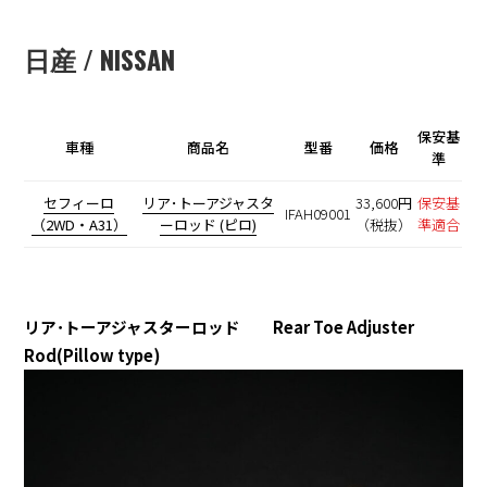
日産 / NISSAN
保安基
車種
商品名
型番
価格
準
セフィーロ
リア･トーアジャスタ
33,600円
保安基
IFAH09001
（2WD・A31）
ーロッド (ピロ)
（税抜）
準適合
リア･トーアジャスターロッド Rear Toe Adjuster
Rod(Pillow type)