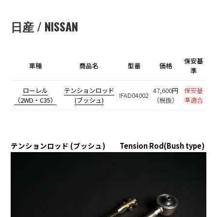
日産 / NISSAN
保安基
車種
商品名
型番
価格
準
ローレル
テンションロッド
47,600円
保安基
IFAD04002
（2WD・C35）
(ブッシュ)
（税抜）
準適合
テンションロッド (ブッシュ) Tension Rod(Bush type)