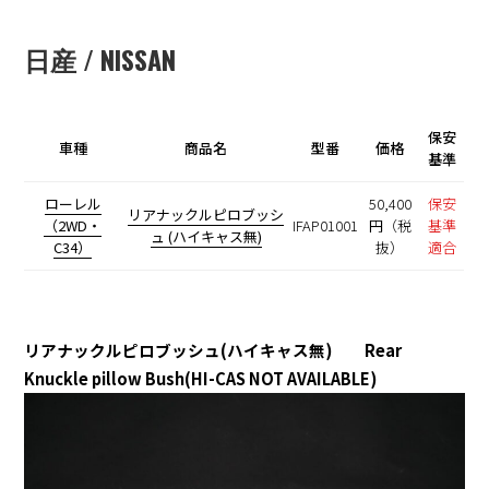
日産 / NISSAN
保安
車種
商品名
型番
価格
基準
ローレル
50,400
保安
リアナックルピロブッシ
（2WD・
IFAP01001
円（税
基準
ュ (ハイキャス無)
C34）
抜）
適合
リアナックルピロブッシュ(ハイキャス無) Rear
Knuckle pillow Bush(HI-CAS NOT AVAILABLE)