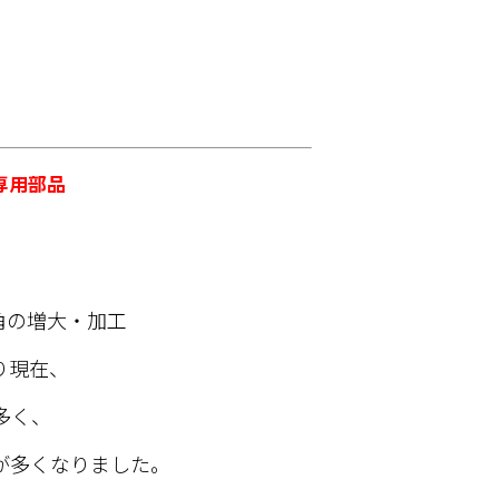
専用部品
角の増大・加工
り現在、
多く、
が多くなりました。