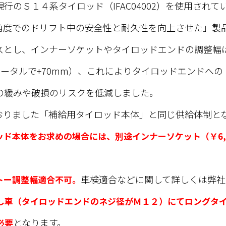
行のＳ１４系タイロッド（IFAC04002）を使用され
角度でのドリフト中の安全性と耐久性を向上させた」製
スとし、インナーソケットやタイロッドエンドの調整幅
トータルで+70mm）、これによりタイロッドエンドへの
の緩みや破損のリスクを低減しました。
おりました「補給用タイロッド本体」と同じ供給体制と
ド本体をお求めの場合には、別途インナーソケット（￥6,
車検適合などに関して詳しくは弊社
トー調整幅適合不可。
し車（タイロッドエンドのネジ径がＭ１２）にてロングタ
となります。
必要