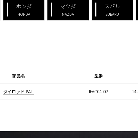
ホンダ
マツダ
スバル
HONDA
MAZDA
SUBARU
商品名
型番
タイロッド PAT.
IFAC04002
14