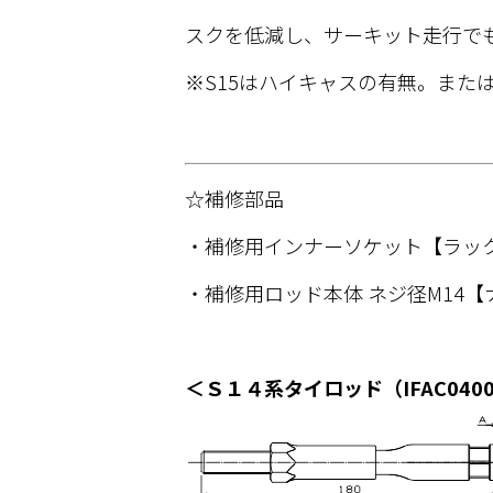
スクを低減し、サーキット走行で
※S15はハイキャスの有無。また
☆補修部品
・補修用インナーソケット【ラック
・補修用ロッド本体 ネジ径M14【
＜Ｓ１４系タイロッド（IFAC04