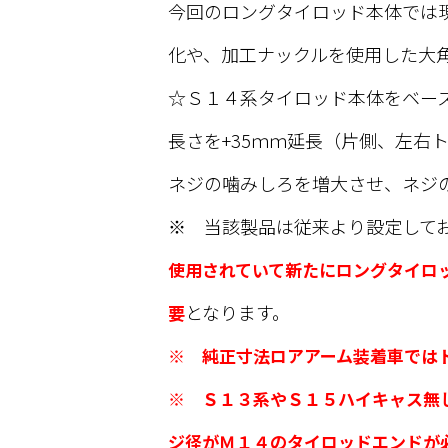
今回のロングタイロッド本体では現
化や、加工ナックルを使用した大
☆Ｓ１４系タイロッド本体をベー
長さを+35ｍｍ延長（片側、左右
ネジの噛みしろを増大させ、ネジ
※ 当該製品は従来より設定して
使用されていて新たにロングタイロッ
となります。
要
※ 純正寸法ロアアーム装着車では
※ Ｓ１３系やＳ１５ハイキャス無
ジ径がＭ１４のタイロッドエンドが