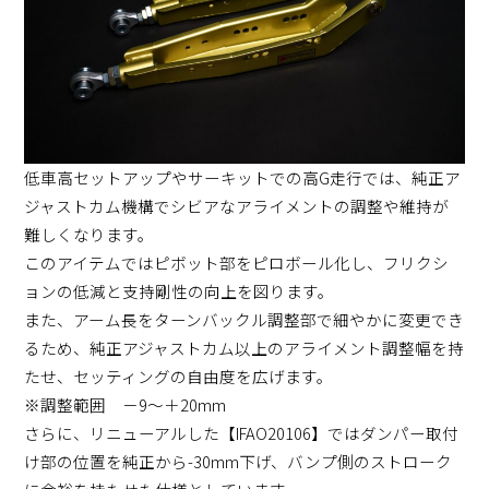
低車高セットアップやサーキットでの高G走行では、純正ア
ジャストカム機構でシビアなアライメントの調整や維持が
難しくなります。
このアイテムではピボット部をピロボール化し、フリクシ
ョンの低減と支持剛性の向上を図ります。
また、アーム長をターンバックル調整部で細やかに変更でき
るため、純正アジャストカム以上のアライメント調整幅を持
たせ、セッティングの自由度を広げます。
※調整範囲 －9～＋20mm
さらに、リニューアルした【IFAO20106】ではダンパー取付
け部の位置を純正から-30mm下げ、バンプ側のストローク