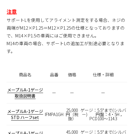
注意
サポートLを使用してアライメント測定をする場合、ネジの
両端がM12×P1.25＝M12×P1.25の仕様となっておりますの
で、M14×P1.5の車両にはご使用できません。
M14の車両の場合、サポートLの追加工が別途必要となりま
す。
商品名
品番
価格
仕様・詳細
メープルA-1ゲージ
ー
ー
ー
取扱説明書
25,000
ゲージ：5.5°まで(シルバ
メープルA-1ゲージ
IFMPA1GH
円（税
ー) 円盤：4・5H ，
STD ハーフset
抜）
PCD100～114.3
45,000
ゲージ：5.5°まで(シルバ
メープルA-1ゲージ