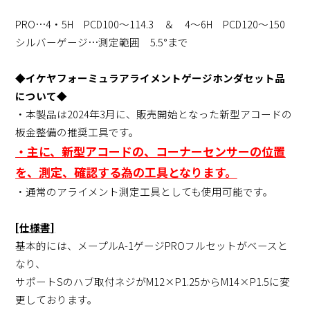
PRO…4・5H PCD100～114.3 ＆ 4～6H PCD120～150
シルバーゲージ…測定範囲 5.5°まで
◆イケヤフォーミュラアライメントゲージホンダセット品
について◆
・本製品は2024年3月に、販売開始となった新型アコードの
板金整備の推奨工具です。
・主に、新型アコードの、コーナーセンサーの位置
を、測定、確認する為の工具となります。
・通常のアライメント測定工具としても使用可能です。
[仕様書]
基本的には、メープルA-1ゲージPROフルセットがベースと
なり、
サポートSのハブ取付ネジがM12×P1.25からM14×P1.5に変
更しております。