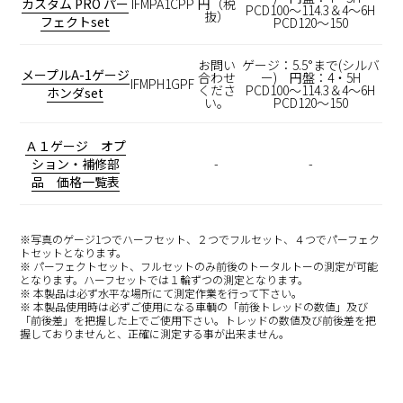
カスタム PRO パー
IFMPA1CPP
円（税
PCD100～114.3＆4～6H
抜）
フェクトset
PCD120～150
お問い
ゲージ：5.5°まで(シルバ
メープルA-1ゲージ
合わせ
ー) 円盤：4・5H
IFMPH1GPF
くださ
PCD100～114.3＆4～6H
ホンダset
い。
PCD120～150
Ａ１ゲージ オプ
ション・補修部
-
-
品 価格一覧表
※写真のゲージ1つでハーフセット、２つでフルセット、４つでパーフェク
トセットとなります。
※ パーフェクトセット、フルセットのみ前後のトータルトーの測定が可能
となります。ハーフセットでは１輪ずつの測定となります。
※ 本製品は必ず水平な場所にて測定作業を行って下さい。
※ 本製品使用時は必ずご使用になる車輌の「前後トレッドの数値」及び
「前後差」を把握した上でご使用下さい。トレッドの数値及び前後差を把
握しておりませんと、正確に測定する事が出来ません。